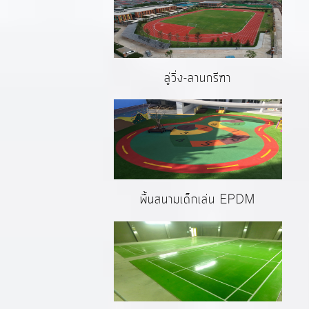
ลู่วิ่ง-ลานกรีฑา
พื้นสนามเด็กเล่น EPDM