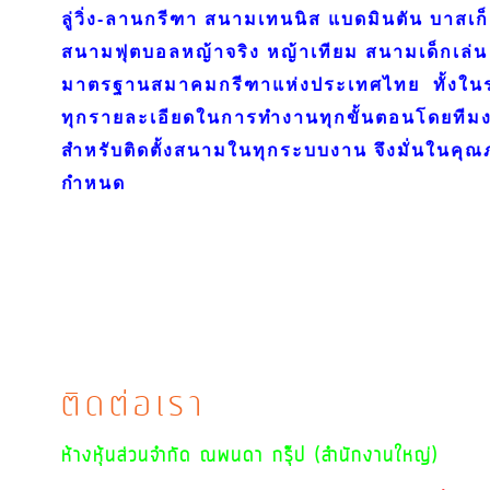
ลู่วิ่ง-ลานกรีฑา สนามเทนนิส แบดมินตัน บาสเก
สนามฟุตบอลหญ้าจริง หญ้าเทียม สนามเด็กเล่น 
มาตรฐานสมาคมกรีฑาแห่งประเทศไทย ทั้งใ
ทุกรายละเอียดในการทำงานทุกขั้นตอนโดยทีมงา
สำหรับติดตั้งสนามในทุกระบบงาน จึงมั่นในค
กำหนด
ติดต่อเรา
ห้างหุ้นส่วนจำกัด ณพนดา กรุ๊ป (สำนักงานใหญ่)