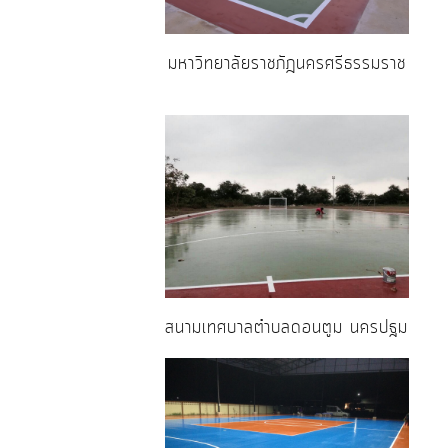
มหาวิทยาลัยราชภัฎนครศรีธรรมราช
สนามเทศบาลตำบลดอนตูม นครปฐม