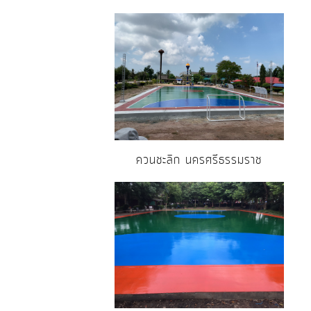
ควนชะลิก นครศรีธรรมราช