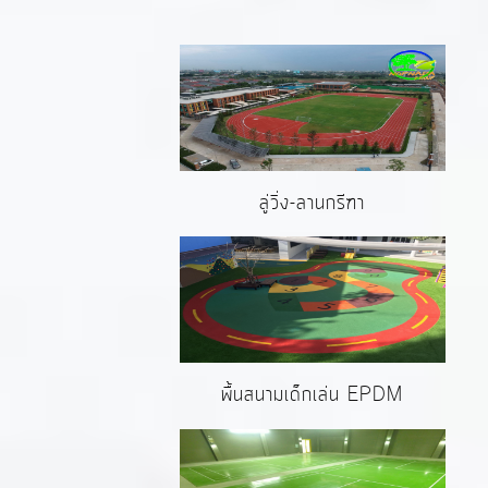
ลู่วิ่ง-ลานกรีฑา
พื้นสนามเด็กเล่น EPDM