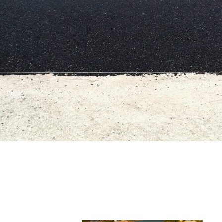
สนามเทศบาลตำบลดอนตูม นครปฐม