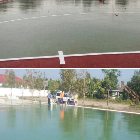
สนามเทศบาลตำบลดอนตูม นครปฐม