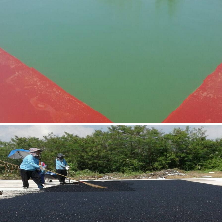
สนามเทศบาลตำบลดอนตูม นครปฐม