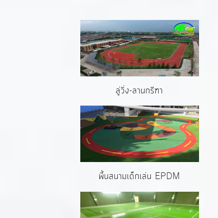
ลู่วิ่ง-ลานกรีฑา
พื้นสนามเด็กเล่น EPDM