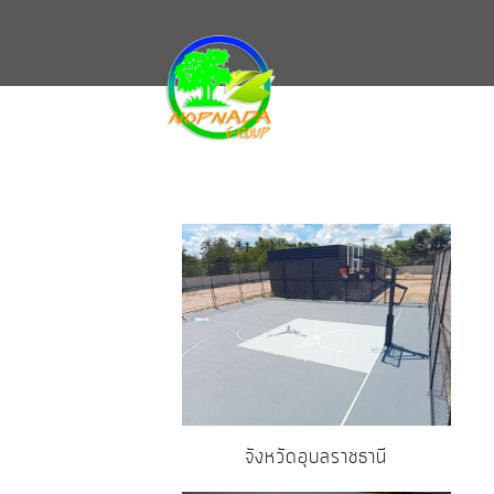
จังหวัดอุบลราชธานี