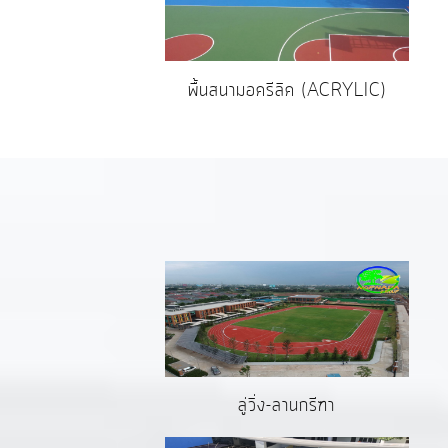
พื้นสนามอครีลิค (ACRYLIC)
ลู่วิ่ง-ลานกรีฑา