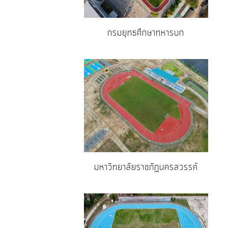
กรมยุทธศึกษาทหารบก
มหาวิทยาลัยราชภัฏนครสวรรค์