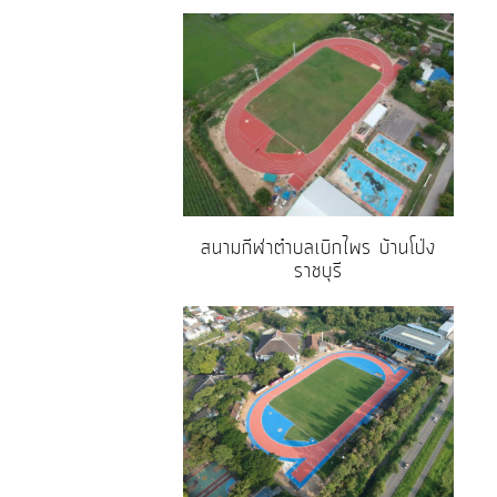
สนามกีฬาตำบลเบิกไพร บ้านโป่ง
ราชบุรี