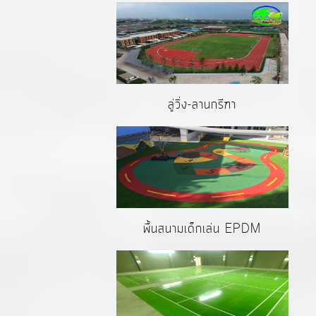
ลู่วิ่ง-ลานกรีฑา
พื้นสนามเด็กเล่น EPDM