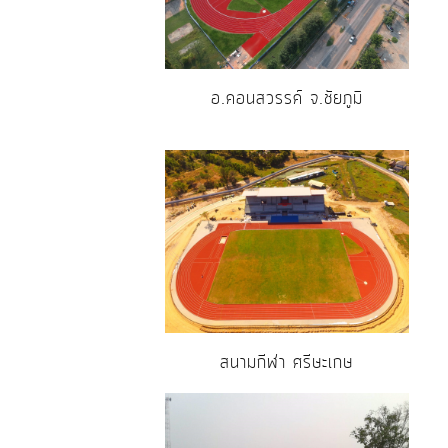
อ.คอนสวรรค์ จ.ชัยภูมิ
สนามกีฬา ศรีษะเกษ