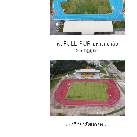
พื้นFULL PUR มหาวิทยาลัย
ราชภัฎอุดร
มหาวิทยาลัยนครพนม