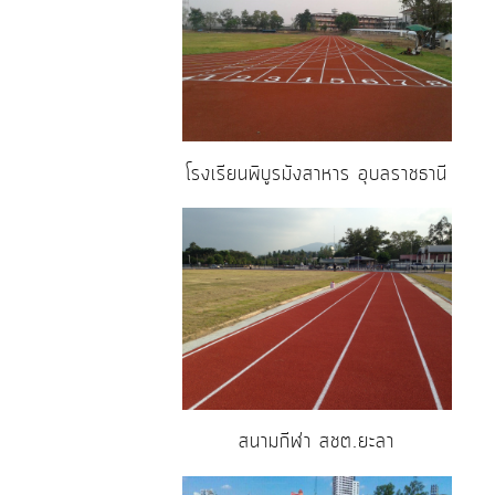
โรงเรียนพิบูรมังสาหาร อุบลราชธานี
สนามกีฬา สชต.ยะลา