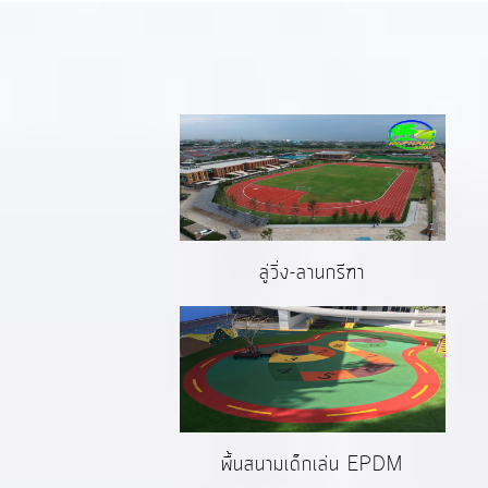
ลู่วิ่ง-ลานกรีฑา
พื้นสนามเด็กเล่น EPDM