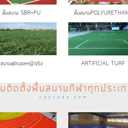
พื้นสนาม SBR+PU
พื้นสนามPOLYURETHA
สนามฟุตบอลหญ้าจริง
ARTIFICIAL TURF
ับติดตั้งพื้นสนามกีฬาทุกประเ
nopnada.com