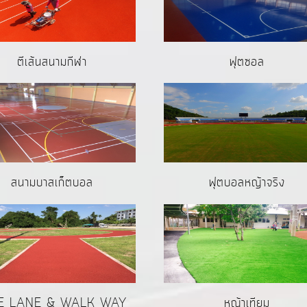
ตีเส้นสนามกีฬา
ฟุตซอล
ฟุตบอลหญ้าจริง
สนามบาสเก็ตบอล
E LANE & WALK WAY
หญ้าเทียม