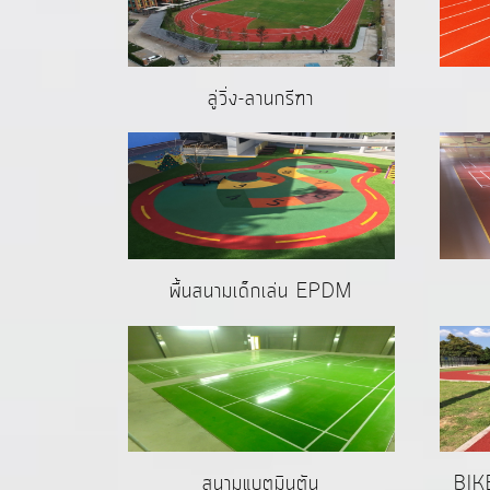
ลู่วิ่ง-ลานกรีฑา
พื้นสนามเด็กเล่น EPDM
สนามแบตมินตัน
BIK