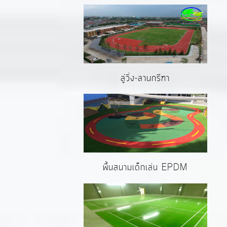
ลู่วิ่ง-ลานกรีฑา
พื้นสนามเด็กเล่น EPDM