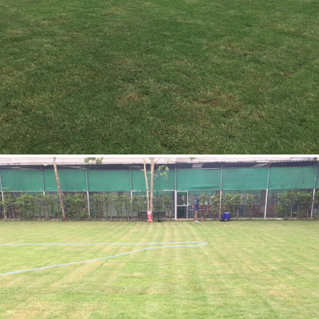
โรงเรียนนานาชาติกีรพัฒน์